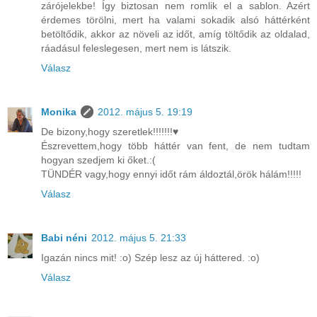
zárójelekbe! Így biztosan nem romlik el a sablon. Azért
érdemes törölni, mert ha valami sokadik alsó háttérként
betöltődik, akkor az növeli az időt, amíg töltődik az oldalad,
ráadásul feleslegesen, mert nem is látszik.
Válasz
Monika
2012. május 5. 19:19
De bizony,hogy szeretlek!!!!!!!♥
Észrevettem,hogy több háttér van fent, de nem tudtam
hogyan szedjem ki őket.:(
TÜNDÉR vagy,hogy ennyi időt rám áldoztál,örök hálám!!!!!
Válasz
Babi néni
2012. május 5. 21:33
Igazán nincs mit! :o) Szép lesz az új háttered. :o)
Válasz