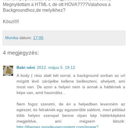
Megnyitottam a HTML-t, de ott HOVA????Valahova a
Backgroundhoz,de melyikhez?
Köszi!!!!
Monika
dátum:
17:05
4 megjegyzés:
Babi néni
2012. május 5. 19:12
A body { rész alatt két sorral, a background sorban az url
mögött lévő zárójelbe kellene beilleszteni, ahelyett, ami
most van. De azon a helyen nem is annak a háttérnek a
képe van, amit használsz...
Nem fogsz szeretni, de én a helyedben levenném az
egészet, és felraknék egy egyszerűbb sablont, mert például
több helyen szerepel benne olyan kép háttérképként
megjelölve, ami mégsem látszik:
http://themes.googleusercontent.com/image?