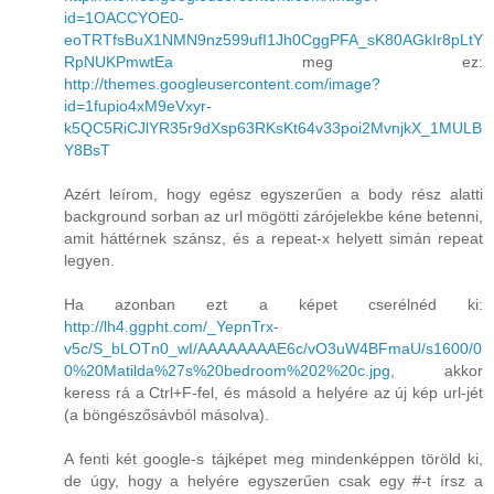
id=1OACCYOE0-
eoTRTfsBuX1NMN9nz599ufI1Jh0CggPFA_sK80AGkIr8pLtY
RpNUKPmwtEa
meg ez:
http://themes.googleusercontent.com/image?
id=1fupio4xM9eVxyr-
k5QC5RiCJlYR35r9dXsp63RKsKt64v33poi2MvnjkX_1MULB
Y8BsT
Azért leírom, hogy egész egyszerűen a body rész alatti
background sorban az url mögötti zárójelekbe kéne betenni,
amit háttérnek szánsz, és a repeat-x helyett simán repeat
legyen.
Ha azonban ezt a képet cserélnéd ki:
http://lh4.ggpht.com/_YepnTrx-
v5c/S_bLOTn0_wI/AAAAAAAAE6c/vO3uW4BFmaU/s1600/0
0%20Matilda%27s%20bedroom%202%20c.jpg
, akkor
keress rá a Ctrl+F-fel, és másold a helyére az új kép url-jét
(a böngészősávból másolva).
A fenti két google-s tájképet meg mindenképpen töröld ki,
de úgy, hogy a helyére egyszerűen csak egy #-t írsz a