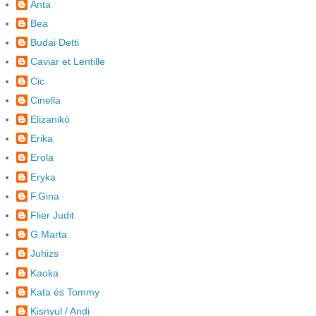
Anta
Bea
Budai Detti
Caviar et Lentille
Cic
Cinella
Elizanikó
Erika
Erola
Eryka
F.Gina
Flier Judit
G.Marta
Juhizs
Kaoka
Kata és Tommy
Kisnyul / Andi