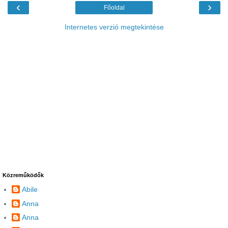
‹
›
Főoldal
Internetes verzió megtekintése
Közreműködők
Abile
Anna
Anna