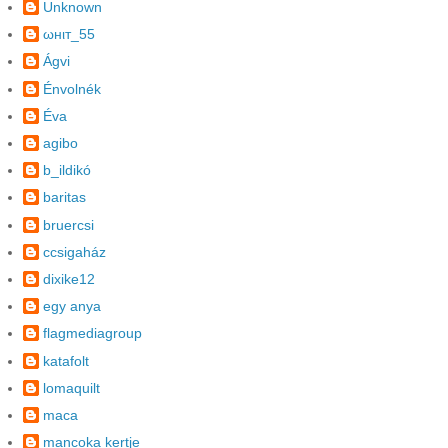
Unknown
ωнιт_55
Ágvi
Énvolnék
Éva
agibo
b_ildikó
baritas
bruercsi
ccsigaház
dixike12
egy anya
flagmediagroup
katafolt
lomaquilt
maca
mancoka kertje