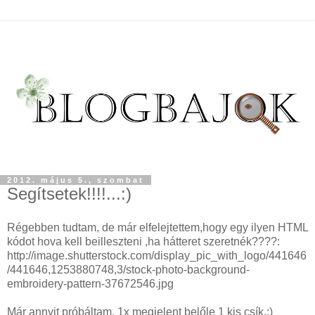
2012. május 5., szombat
Segítsetek!!!!...:)
Régebben tudtam, de már elfelejtettem,hogy egy ilyen HTML
kódot hova kell beilleszteni ,ha hátteret szeretnék????:
http://image.shutterstock.com/display_pic_with_logo/441646
/441646,1253880748,3/stock-photo-background-
embroidery-pattern-37672546.jpg
Már annyit próbáltam, 1x megjelent belőle 1 kis csík.:)